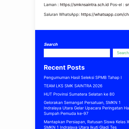
Laman :
https://smknsaintra.sch.id
Pos-el :
s
Saluran WhatsApp:
https://whatsapp.com/
Search
Search
Recent Posts
Pengumuman Hasil Seleksi SPMB Tahap I
TEAM LKS SMK SAINTRA 2026
HUT Provinsi Sumatera Selatan ke 80
Gelorakan Semangat Persatuan, SMKN 1
Indralaya Utara Gelar Upacara Peringatan Ha
Sumpah Pemuda ke-97
Mantapkan Persiapan, Ratusan Siswa Kelas X
SMKN 1 Indralaya Utara Ikuti Gladi Tes