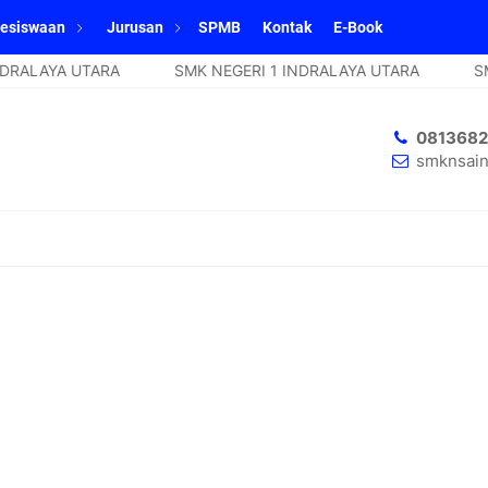
esiswaan
Jurusan
SPMB
Kontak
E-Book
RALAYA UTARA
SMK NEGERI 1 INDRALAYA UTARA
SMK
081368
smknsain