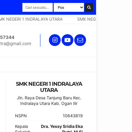
 NEGERI 1 INDRALAYA UTARA
SMK NEGERI 1 INDRALAYA UT
257344
tra@gmail.com
SMK NEGERI 1 INDRALAYA
UTARA
Jln. Raya Desa Tanjung Baru Kec.
Indralaya Utara Kab. Ogan Ilir
NSPN
10643819
Kepala
Dra. Yessy Sridia Eka
Sekolah
Putri, M.Si