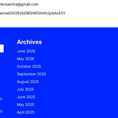
mknsaintra@gmail.com
channel/0029VbDl6SWDDmFcIp9As43Y
Archives
June 2026
May 2026
October 2025
September 2025
August 2025
July 2025
June 2025
ri
May 2025
II
April 2025