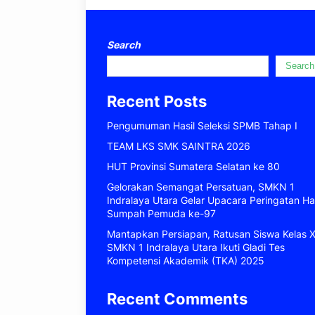
Search
Search
Recent Posts
Pengumuman Hasil Seleksi SPMB Tahap I
TEAM LKS SMK SAINTRA 2026
HUT Provinsi Sumatera Selatan ke 80
Gelorakan Semangat Persatuan, SMKN 1
Indralaya Utara Gelar Upacara Peringatan Ha
Sumpah Pemuda ke-97
Mantapkan Persiapan, Ratusan Siswa Kelas X
SMKN 1 Indralaya Utara Ikuti Gladi Tes
Kompetensi Akademik (TKA) 2025
Recent Comments